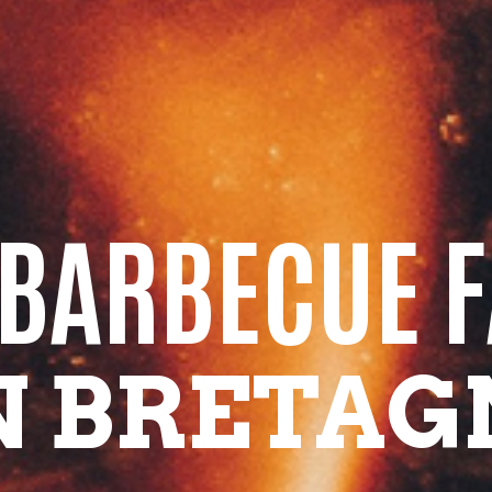
 BARBECUE F
N BRETAG