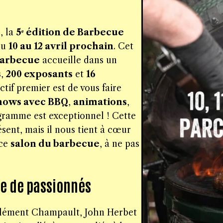
, la
5ᵉ édition de Barbecue
du
10 au 12 avril prochain
. Cet
barbecue
accueille dans un
s
,
200 exposants
et
16
ectif premier est de vous faire
hows avec BBQ
,
animations
,
ogramme est exceptionnel ! Cette
sent, mais il nous tient à cœur
 ce
salon du barbecue
, à ne pas
re de passionnés
 : Clément Champault, John Herbet