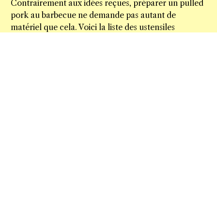
Contrairement aux idées reçues, préparer un pulled
pork au barbecue ne demande pas autant de
matériel que cela. Voici la liste des ustensiles
indispensables à avoir sous la main le jour J :
1 barbecue à fumoir, à pellets, un smoker
américain ou un kamado ;
1 essence de bois qui se marie avec la viande de
porc (hêtre, cerisier, pommier, noyer,
abricotier) ;
1 spray vaporisateur ;
1 thermomètre filaire pour barbecue, avec une
ou plusieurs sondes ;
1 bac à eau pour barbecue ;
2 griffes d’ours pour effilocher votre viande ;
1 bac en aluminium ;
1 rouleau de papier aluminium.
🔥 Vous n’avez pas encore investi dans l’achat d’un